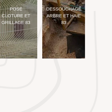
DESSOUCHAGE
ETÊTAGE
 ET
ARBRE ET HAIE
D'ARBRE 83
E 83
83
VAR