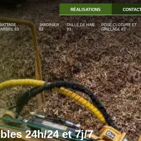
RÉALISATIONS
CONTAC
BATTAGE
JARDINIER
TAILLE DE HAIE
POSE CLOTURE ET
'ARBRE 83
83
83
GRILLAGE 83
es 24h/24 et 7j/7